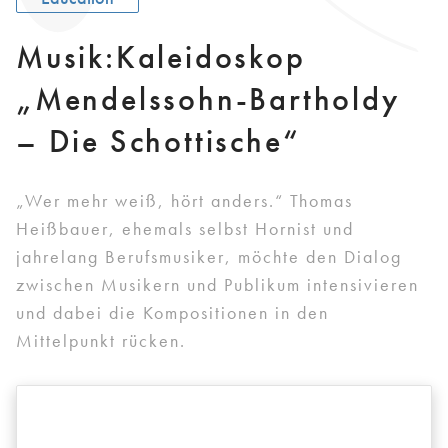
Musik:Kaleidoskop
„Mendelssohn-Bartholdy
– Die Schottische“
„Wer mehr weiß, hört anders.“ Thomas
Heißbauer, ehemals selbst Hornist und
jahrelang Berufsmusiker, möchte den Dialog
zwischen Musikern und Publikum intensivieren
und dabei die Kompositionen in den
Mittelpunkt rücken.