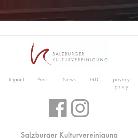
Imprint
Press
News
GTC
privacy
policy
Salzburger Kulturvereinigung