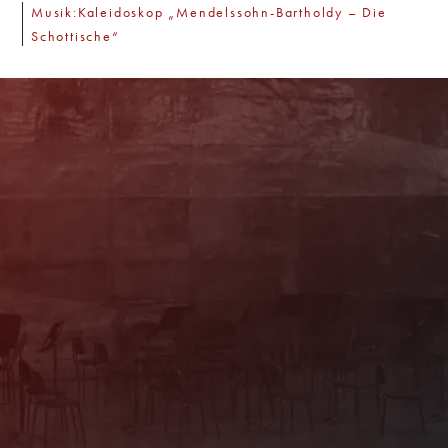
Musik:Kaleidoskop „Mendelssohn-Bartholdy – Die
Schottische“
Newsletter
With our newsletter you are always well
informed about the program. You will also
receive current offers and
recommendations!
Register now!