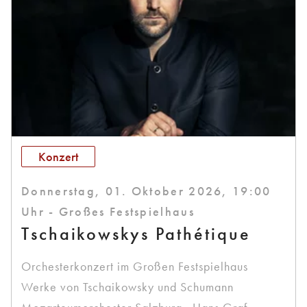
Konzert
Donnerstag, 01. Oktober 2026, 19:00
Uhr - Großes Festspielhaus
Tschaikowskys Pathétique
Orchesterkonzert im Großen Festspielhaus
Werke von Tschaikowsky und Schumann