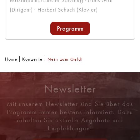
Mozarteumorchester Salzburg · Hans Graf
(Dirigent) · Herbert Schuch (Klavier)
Programm
Home
Konzerte
Nein zum Geld!
Newsletter
Mit unserem Newsletter sind Sie über das
Programm immer bestens informiert. Dazu
erhalten Sie aktuelle Angebote und
Empfehlungen!