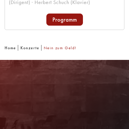
(Dirigent) · Herbert Schuch (Klavier)
Programm
Home
Konzerte
Nein zum Geld!
Newsletter
Mit unserem Newsletter sind Sie über das
Programm immer bestens informiert. Dazu
erhalten Sie aktuelle Angebote und
Empfehlungen!
Jetzt Anmelden!