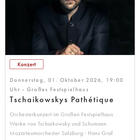
Konzert
Donnerstag, 01. Oktober 2026, 19:00
Uhr - Großes Festspielhaus
Tschaikowskys Pathétique
Orchesterkonzert im Großen Festspielhaus
Werke von Tschaikowsky und Schumann
Mozarteumorchester Salzburg · Hans Graf