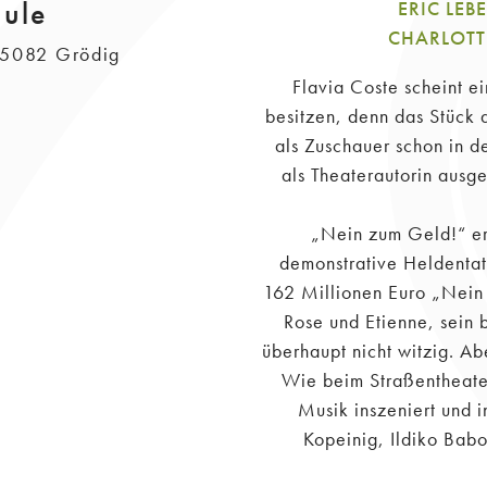
hule
ERIC LEB
CHARLOTTE
, 5082 Grödig
Flavia Coste scheint e
besitzen, denn das Stück
als Zuschauer schon in 
als Theaterautorin ausge
„Nein zum Geld!“ er
demonstrative Heldentat
162 Millionen Euro „Nein 
Rose und Etienne, sein 
überhaupt nicht witzig. Ab
Wie beim Straßentheater
Musik inszeniert und i
Kopeinig, Ildiko Babo