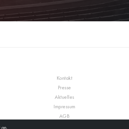
Kontakt
Presse
Aktuelles
Impressum
AGB
Datenschutzrichtlinie
 an,