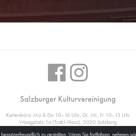
Salzburger Kulturvereinigung
Kartenbüro: Mo & Do 10–16 Uhr, Di, Mi, Fr 10–13 Uhr
Waagplatz 1a (Trakl-Haus), 5020 Salzburg
benutzerfreundlich zu gestalten. Wenn Sie fortfahren, nehmen wir