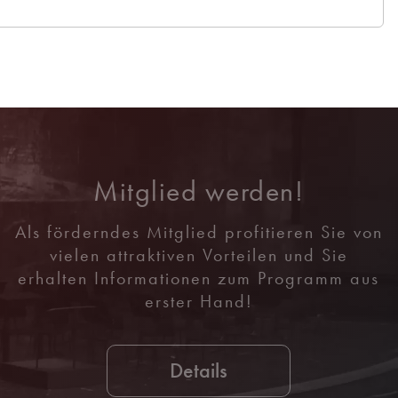
Mitglied werden!
Als förderndes Mitglied profitieren Sie von
vielen attraktiven Vorteilen und Sie
erhalten Informationen zum Programm aus
erster Hand!
Details