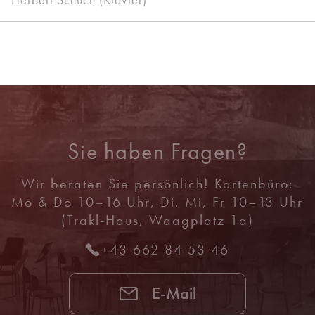
Sie haben Fragen?
Wir beraten Sie persönlich! Kartenbüro:
Mo & Do 10–16 Uhr, Di, Mi, Fr 10–13 Uhr
(Trakl-Haus, Waagplatz 1a)
+43 662 84 53 46
E-Mail