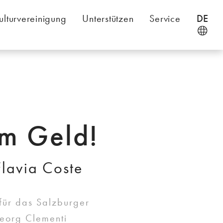
ulturvereinigung
Unterstützen
Service
DE
m Geld!
lavia Coste
 für das Salzburger
eorg Clementi