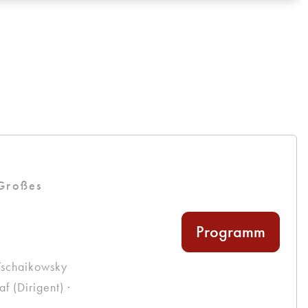
g
 Großes
Programm
Tschaikowsky
 (Dirigent) ·