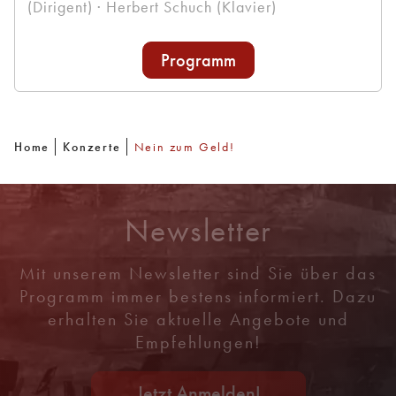
(Dirigent) · Herbert Schuch (Klavier)
Programm
Home
Konzerte
Nein zum Geld!
Newsletter
Mit unserem Newsletter sind Sie über das
Programm immer bestens informiert. Dazu
erhalten Sie aktuelle Angebote und
Empfehlungen!
Jetzt Anmelden!