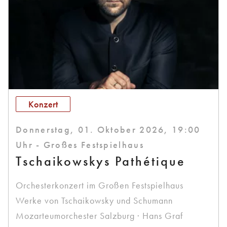
Konzert
Donnerstag, 01. Oktober 2026, 19:00
Uhr - Großes Festspielhaus
Tschaikowskys Pathétique
Orchesterkonzert im Großen Festspielhaus
Werke von Tschaikowsky und Schumann
Mozarteumorchester Salzburg · Hans Graf