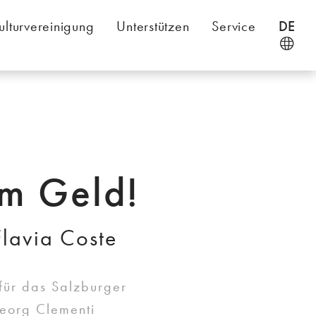
ulturvereinigung
Unterstützen
Service
DE
m Geld!
lavia Coste
 für das Salzburger
eorg Clementi