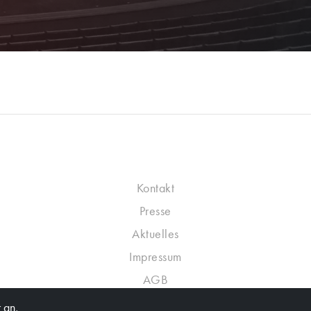
Kontakt
Presse
Aktuelles
Impressum
AGB
Datenschutzrichtlinie
 an,