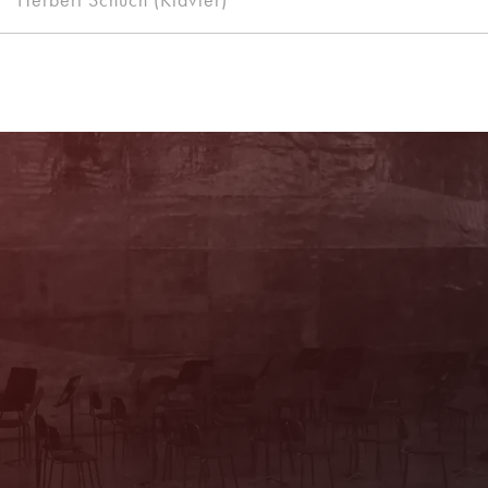
Sie haben Fragen?
Wir beraten Sie persönlich! Kartenbüro:
Mo & Do 10–16 Uhr, Di, Mi, Fr 10–13 Uhr
(Trakl-Haus, Waagplatz 1a)
+43 662 84 53 46
E-Mail