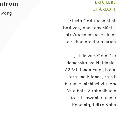
ntrum
ERIC LEB
CHARLOTTE
llwang
Flavia Coste scheint e
besitzen, denn das Stück
als Zuschauer schon in 
als Theaterautorin ausge
„Nein zum Geld!“ er
demonstrative Heldentat
162 Millionen Euro „Nein 
Rose und Etienne, sein 
überhaupt nicht witzig. Ab
Wie beim Straßentheater
Musik inszeniert und i
Kopeinig, Ildiko Babo