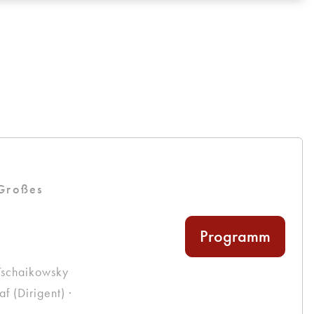
g
 Großes
Programm
Tschaikowsky
 (Dirigent) ·