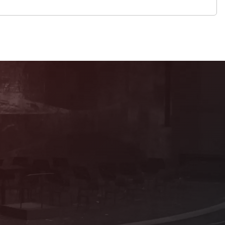
Mitglied werden!
Als förderndes Mitglied profitieren Sie von
vielen attraktiven Vorteilen und Sie
erhalten Informationen zum Programm aus
erster Hand!
Details