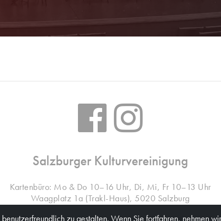
Salzburger Kulturvereinigung
Kartenbüro: Mo & Do 10–16 Uhr, Di, Mi, Fr 10–13 Uhr
Waagplatz 1a (Trakl-Haus), 5020 Salzburg
benutzerfreundlich zu gestalten. Wenn Sie fortfahren, nehmen wir