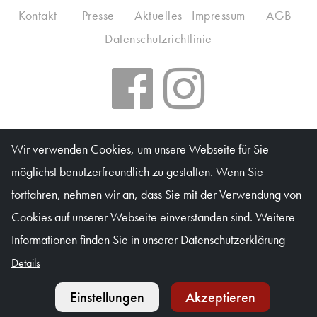
Kontakt
Presse
Aktuelles
Impressum
AGB
Datenschutzrichtlinie
Salzburger Kulturvereinigung
Wir verwenden Cookies, um unsere Webseite für Sie
möglichst benutzerfreundlich zu gestalten. Wenn Sie
Kartenbüro: Mo & Do 10–16 Uhr, Di, Mi, Fr 10–13 Uhr
fortfahren, nehmen wir an, dass Sie mit der Verwendung von
Waagplatz 1a (Trakl-Haus), 5020 Salzburg
Cookies auf unserer Webseite einverstanden sind. Weitere
© Salzburger Kulturvereinigung 2026
Informationen finden Sie in unserer Datenschutzerklärung
Details
Einstellungen
Akzeptieren
Kalender
Ticket