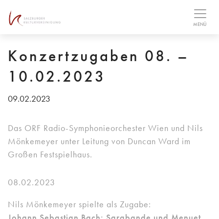
Table Of Content
Downloads
MENÜ
Konzertzugaben 08. –
10.02.2023
09.02.2023
Das ORF Radio-Symphonieorchester Wien und Nils
Mönkemeyer unter Leitung von Duncan Ward im
Großen Festspielhaus.
08.02.2023
Nils Mönkemeyer spielte als Zugabe:
Johann Sebastian Bach: Sarabande und Menuet