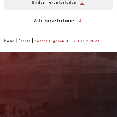
Bilder herunterladen
Alle herunterladen
Home
Presse
Konzertzugaben 08. – 10.02.2023
Newsletter
Mit unserem Newsletter sind Sie über das
Programm immer bestens informiert. Dazu
erhalten Sie aktuelle Angebote und
Empfehlungen!
Jetzt Anmelden!