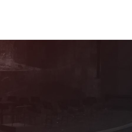
Mitglied werden!
Als förderndes Mitglied profitieren Sie von
vielen attraktiven Vorteilen und Sie
erhalten Informationen zum Programm aus
erster Hand!
Details