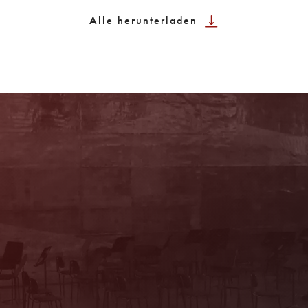
Alle herunterladen
Sie haben Fragen?
Wir beraten Sie persönlich! Kartenbüro:
Mo & Do 10–16 Uhr, Di, Mi, Fr 10–13 Uhr
(Trakl-Haus, Waagplatz 1a)
+43 662 84 53 46
E-Mail