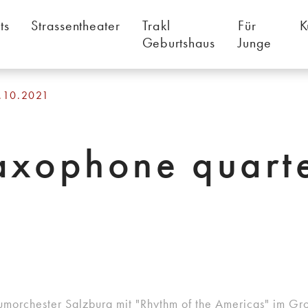
ts
Strassentheater
Trakl
Für
K
Geburtshaus
Junge
8.10.2021
xophone quartet
rchester Salzburg mit "Rhythm of the Americas" im Gro