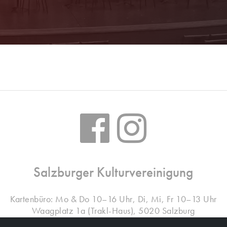
Salzburger Kulturvereinigung
Kartenbüro: Mo & Do 10–16 Uhr, Di, Mi, Fr 10–13 Uhr
Waagplatz 1a (Trakl-Haus), 5020 Salzburg