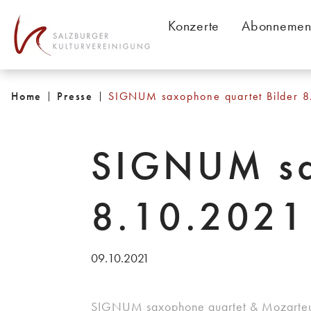
Table Of Content
Fotos
Konzerte
Abonnemen
Home
Presse
SIGNUM saxophone quartet Bilder 
SIGNUM sa
8.10.2021
09.10.2021
SIGNUM saxophone quartet & Mozarteumo