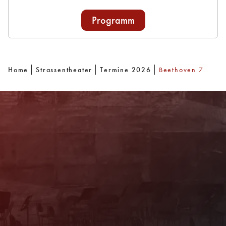
Programm
Home
Strassentheater
Termine 2026
Beethoven 7
Newsletter
Mit unserem Newsletter sind Sie über das
Programm immer bestens informiert. Dazu
erhalten Sie aktuelle Angebote und
Empfehlungen!
Jetzt Anmelden!