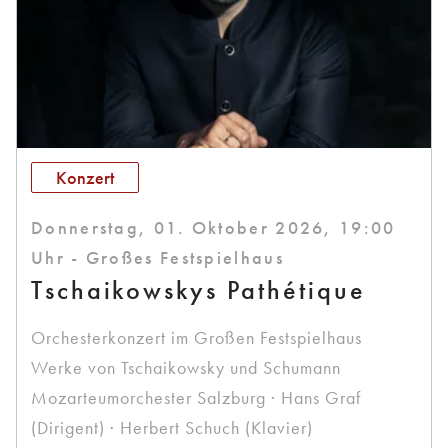
Konzert
Donnerstag, 01. Oktober 2026, 19:00
Uhr - Großes Festspielhaus
Tschaikowskys Pathétique
Orchesterkonzert im Großen Festspielhaus
Werke von Tschaikowsky und Schumann
Mozarteumorchester Salzburg · Hans Graf
(Dirigent) · Herbert Schuch (Klavier)