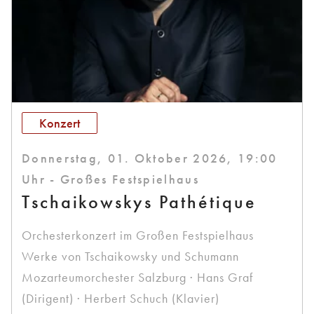
Konzert
Donnerstag, 01. Oktober 2026, 19:00
Uhr - Großes Festspielhaus
Tschaikowskys Pathétique
Orchesterkonzert im Großen Festspielhaus
Werke von Tschaikowsky und Schumann
Mozarteumorchester Salzburg · Hans Graf
(Dirigent) · Herbert Schuch (Klavier)