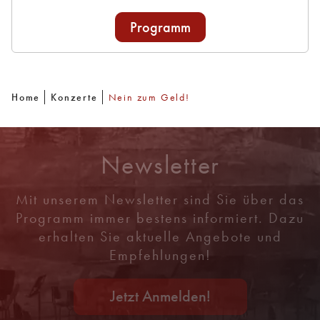
Programm
Home
Konzerte
Nein zum Geld!
Newsletter
Mit unserem Newsletter sind Sie über das
Programm immer bestens informiert. Dazu
erhalten Sie aktuelle Angebote und
Empfehlungen!
Jetzt Anmelden!