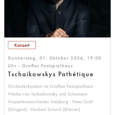
Konzert
Donnerstag, 01. Oktober 2026, 19:00
Uhr - Großes Festspielhaus
Tschaikowskys Pathétique
Orchesterkonzert im Großen Festspielhaus
Werke von Tschaikowsky und Schumann
Mozarteumorchester Salzburg · Hans Graf
(Dirigent) · Herbert Schuch (Klavier)