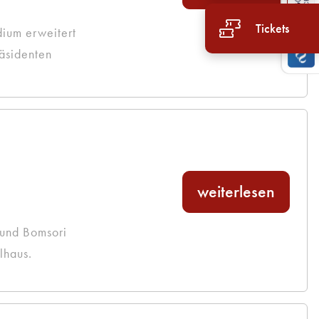
Tickets
dium erweitert
äsidenten
weiterlesen
 und Bomsori
lhaus.