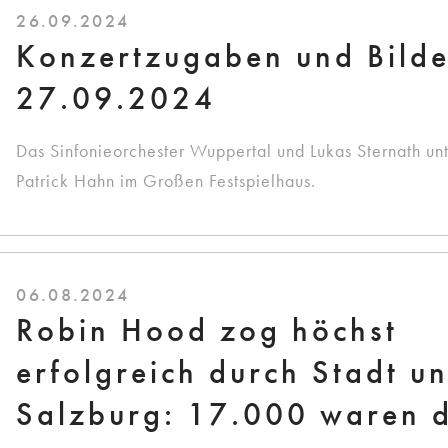
26.09.2024
Konzertzugaben und Bilde
27.09.2024
Das Sinfonieorchester Wuppertal und Lukas Sternath unt
Patrick Hahn im Großen Festspielhaus.
06.08.2024
Robin Hood zog höchst
erfolgreich durch Stadt u
Salzburg: 17.000 waren d