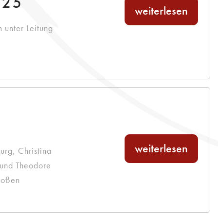
025
weiterlesen
 unter Leitung
weiterlesen
rg, Christina
 und Theodore
roßen