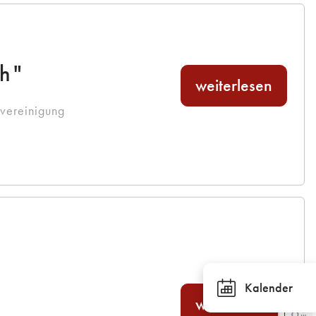
ch"
weiterlesen
rvereinigung
n
Kalender
weiterlesen