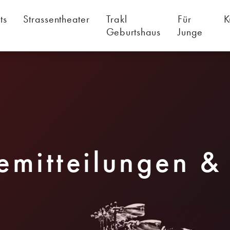
ts
Strassentheater
Trakl
Für
K
Geburtshaus
Junge
emitteilungen &