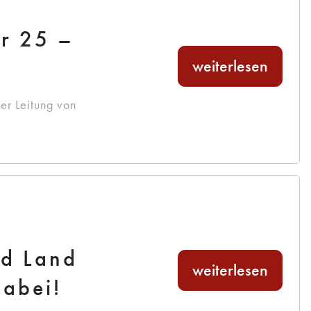
r 25 –
weiterlesen
er Leitung von
nd Land
weiterlesen
abei!