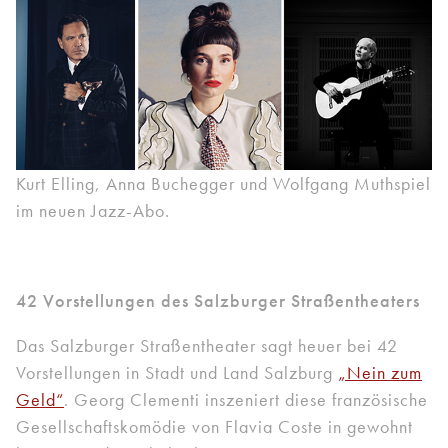
Kurt Elling, Anna Buchegger und Wolfgang Muthspiel
im neuen Jazz-Abo.
42 Vorstellungen des Salzburger Straßentheaters
Das Salzburger Straßentheater sagt heuer bei 42
Vorstellungen in Stadt und Land Salzburg
„Nein zum
Geld“
. Georg Clementi inszeniert diese französische
Gesellschaftskomödie von Flavia Coste in gewohnt