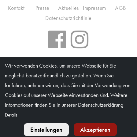
Kontakt
Presse
Aktuelles
Impressum
AGB
Datenschutzrichtlinie
Salzburger Kulturvereinigung
Wir verwenden Cookies, um unsere Webseite für Sie
möglichst benutzerfreundlich zu gestalten. Wenn Sie
Kartenbüro: Mo & Do 10–16 Uhr, Di, Mi, Fr 10–13 Uhr
fortfahren, nehmen wir an, dass Sie mit der Verwendung von
Waagplatz 1a (Trakl-Haus), 5020 Salzburg
Cookies auf unserer Webseite einverstanden sind. Weitere
© Salzburger Kulturvereinigung 2026
Informationen finden Sie in unserer Datenschutzerklärung
Details
Einstellungen
Akzeptieren
Kalender
Tickets