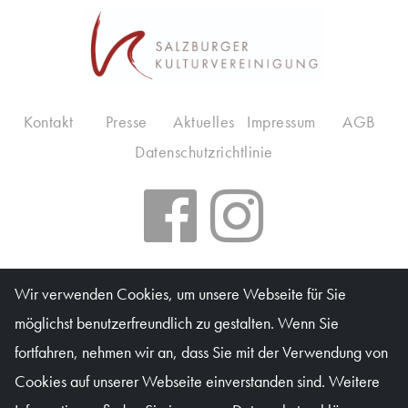
Kontakt
Presse
Aktuelles
Impressum
AGB
Datenschutzrichtlinie
Salzburger Kulturvereinigung
Wir verwenden Cookies, um unsere Webseite für Sie
möglichst benutzerfreundlich zu gestalten. Wenn Sie
Kartenbüro: Mo & Do 10–16 Uhr, Di, Mi, Fr 10–13 Uhr
fortfahren, nehmen wir an, dass Sie mit der Verwendung von
Waagplatz 1a (Trakl-Haus), 5020 Salzburg
Cookies auf unserer Webseite einverstanden sind. Weitere
© Salzburger Kulturvereinigung 2026